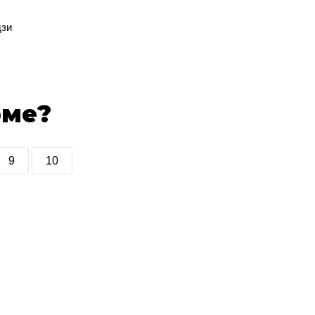
дзи
рме?
9
10