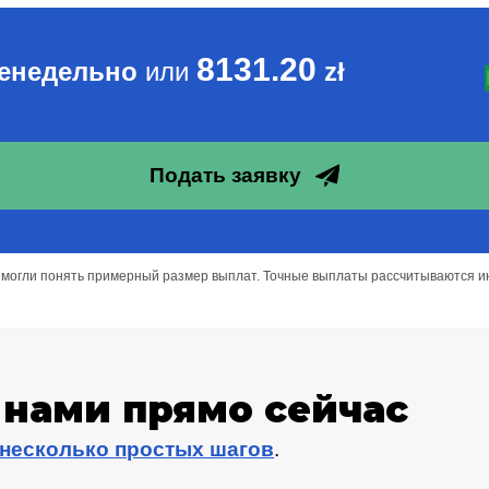
8131.20
женедельно
или
zł
Подать заявку
ы могли понять примерный размер выплат. Точные выплаты рассчитываются и
 нами прямо сейчас
несколько простых шагов
.