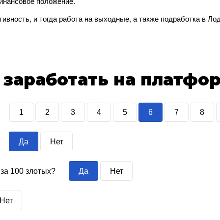
финансовое положение.
тивность, и тогда работа на выходные, а также подработка в Ло
 заработать на платфо
1
2
3
4
5
6
7
8
Да
Нет
 за 100 злотых?
Да
Нет
Нет