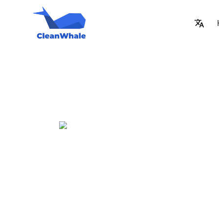
Praca w Gda
na atrakcyj
warunkach
Płatności 27-30 zł za godzinę
Dowolny harmonogram, który sam wybierasz 
Istnieje możliwość pracy w weekendy