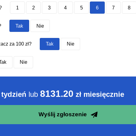
?
1
2
3
4
5
6
7
8
?
Tak
Nie
acz za 100 zł?
Tak
Nie
Tak
Nie
8131.20
 tydzień
lub
zł miesięcznie
Wyślij zgłoszenie