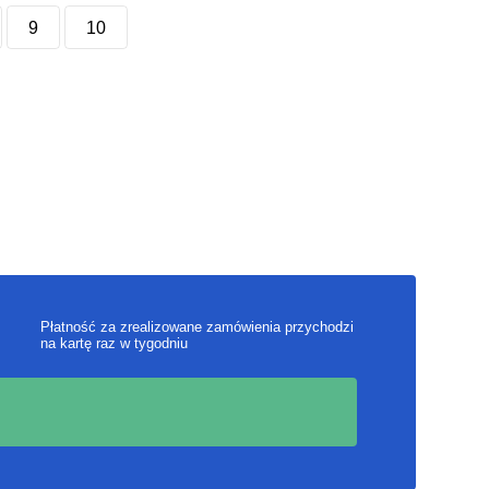
9
10
Płatność za zrealizowane zamówienia przychodzi
na kartę raz w tygodniu