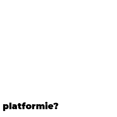
i
Viber
Telegram
 platformie?