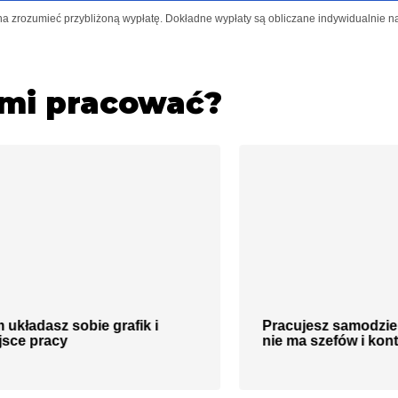
ożna zrozumieć przybliżoną wypłatę. Dokładne wypłaty są obliczane indywidualnie
ami pracować?
 układasz sobie grafik i
Pracujesz samodziel
jsce pracy
nie ma szefów i kon