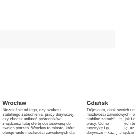
Wrocław
Gdańsk
Niezależnie od tego, czy szukasz
Trójmiasto, obok swoich uro
stabilnego zatrudnienia, pracy dorywczej,
możliwości zawodowych i o
czy chcesz uniknąć pośredników –
stabilne zatrudnienie, jak i
znajdziesz tutaj ofertę dostosowaną do
pracy. Od nowoczesnych tec
swoich potrzeb. Wrocław to miasto, które
turystykę i gastronomię, aż
oferuje wiele możliwości zawodowych dla
dorywcze – każdy znajdzie 