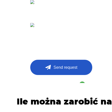
Zapewniamy cały niezbędny sprzęt
Pracujemy bez agencji i dodatkowych prowizj
Send request
Or contact with messenger
WhatsApp
Ile można zarobić na