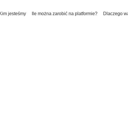
Kim jesteśmy
Ile można zarobić na platformie?
Dlaczego wa
ńsku
nych
w aplikacji